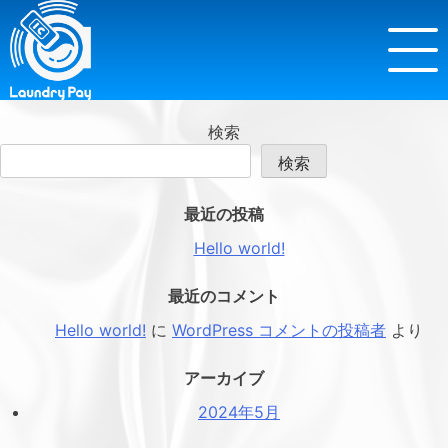
質問1
投
Next:
質問2
稿
ナ
検索
ビ
検索
ゲ
ー
最近の投稿
シ
Hello world!
ョ
ン
最近のコメント
Hello world!
に
WordPress コメントの投稿者
より
アーカイブ
2024年5月